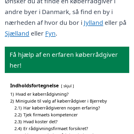
Ønsker du at finde en køberrådgiver i
andre byer i Danmark, så find en by i
nærheden af hvor du bor i
Jylland
eller på
Sjælland
eller
Fyn
.
Få hjælp af en erfaren køberrådgiver
her!
Indholdsfortegnelse
skjul
1)
Hvad er køberrådgivning?
2)
Miniguide til valg af køberrådgiver i Bjerreby
2.1)
Har køberrådgiveren nogen erfaring?
2.2)
Tjek firmaets kompetencer
2.3)
Hvad koster det?
2.4)
Er rådgivningsfirmaet forsikret?