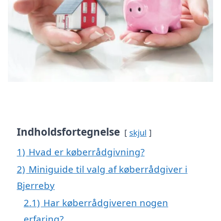
Indholdsfortegnelse
skjul
1)
Hvad er køberrådgivning?
2)
Miniguide til valg af køberrådgiver i
Bjerreby
2.1)
Har køberrådgiveren nogen
erfaring?