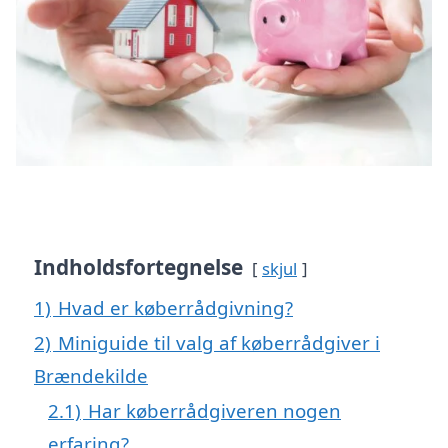
Indholdsfortegnelse
skjul
1)
Hvad er køberrådgivning?
2)
Miniguide til valg af køberrådgiver i
Brændekilde
2.1)
Har køberrådgiveren nogen
erfaring?