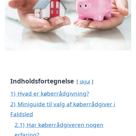
Indholdsfortegnelse
skjul
1)
Hvad er køberrådgivning?
2)
Miniguide til valg af køberrådgiver i
Faldsled
2.1)
Har køberrådgiveren nogen
erfaring?