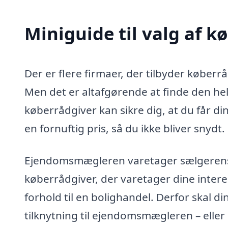
Miniguide til valg af k
Der er flere firmaer, der tilbyder køberr
Men det er altafgørende at finde den helt
køberrådgiver kan sikre dig, at du får di
en fornuftig pris, så du ikke bliver snydt.
Ejendomsmægleren varetager sælgerens in
køberrådgiver, der varetager dine intere
forhold til en bolighandel. Derfor skal d
tilknytning til ejendomsmægleren – eller