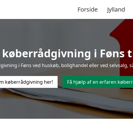
Forside
Jylland
 køberrådgivning i Føns til
vning i Føns ved huskøb, bolighandel eller ved selvsalg, s
m køberrådgivning her!
Få hjælp af en erfaren køberr