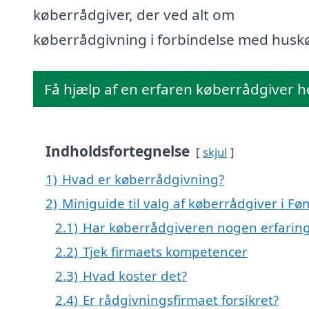
køberrådgiver, der ved alt om
køberrådgivning i forbindelse med husk
Få hjælp af en erfaren køberrådgiver h
Indholdsfortegnelse
skjul
1)
Hvad er køberrådgivning?
2)
Miniguide til valg af køberrådgiver i Fø
2.1)
Har køberrådgiveren nogen erfarin
2.2)
Tjek firmaets kompetencer
2.3)
Hvad koster det?
2.4)
Er rådgivningsfirmaet forsikret?