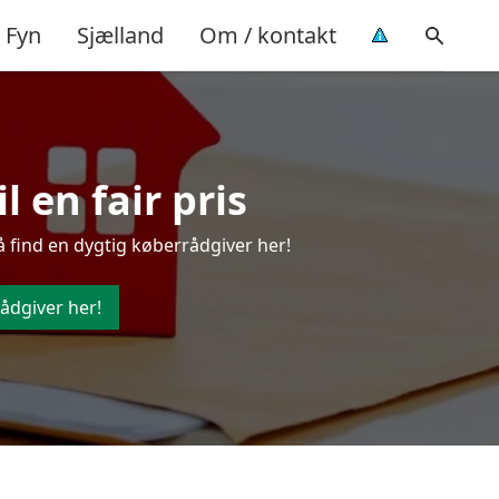
Fyn
Sjælland
Om / kontakt
 en fair pris
å find en dygtig køberrådgiver her!
ådgiver her!