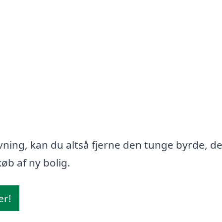
ning, kan du altså fjerne den tunge byrde, d
øb af ny bolig.
er!