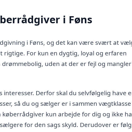
øberrådgiver i Føns
ådgivning i Føns, og det kan være svært at væl
 rigtige. For kun en dygtig, loyal og erfaren
n drømmebolig, uden at der er fejl og mangler 
teresser. Derfor skal du selvfølgelig have 
sser, så du og sælger er i sammen vægtklasse 
in køberrådgiver kun arbejde for dig og ikke h
 sælgere for den sags skyld. Derudover er føl