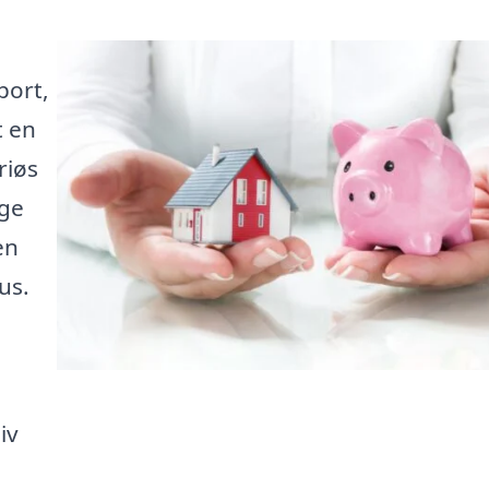
port,
t en
riøs
nge
en
us.
iv