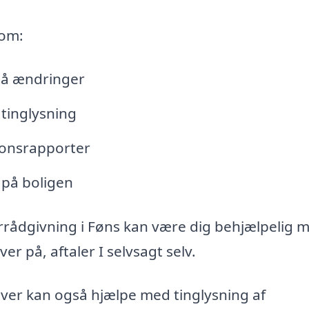
 om:
lå ændringer
tinglysning
tionsrapporter
 på boligen
rrådgivning i Føns kan være dig behjælpelig 
r på, aftaler I selvsagt selv.
iver kan også hjælpe med tinglysning af