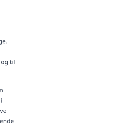
ge.
og til
en
i
ave
gende