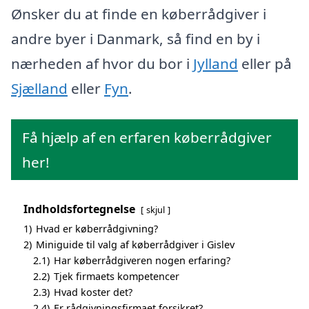
Ønsker du at finde en køberrådgiver i
andre byer i Danmark, så find en by i
nærheden af hvor du bor i
Jylland
eller på
Sjælland
eller
Fyn
.
Få hjælp af en erfaren køberrådgiver
her!
Indholdsfortegnelse
skjul
1)
Hvad er køberrådgivning?
2)
Miniguide til valg af køberrådgiver i Gislev
2.1)
Har køberrådgiveren nogen erfaring?
2.2)
Tjek firmaets kompetencer
2.3)
Hvad koster det?
2.4)
Er rådgivningsfirmaet forsikret?