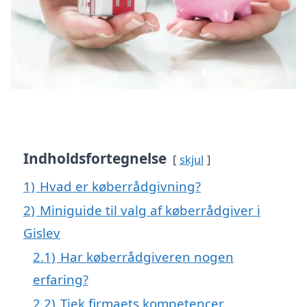
Indholdsfortegnelse
skjul
1)
Hvad er køberrådgivning?
2)
Miniguide til valg af køberrådgiver i
Gislev
2.1)
Har køberrådgiveren nogen
erfaring?
2.2)
Tjek firmaets kompetencer