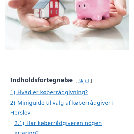
Indholdsfortegnelse
skjul
1)
Hvad er køberrådgivning?
2)
Miniguide til valg af køberrådgiver i
Herslev
2.1)
Har køberrådgiveren nogen
erfaring?