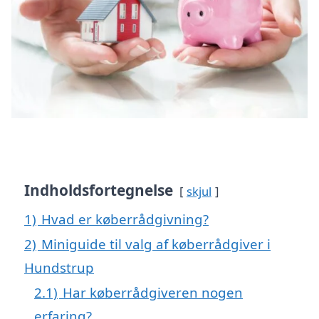
Indholdsfortegnelse
skjul
1)
Hvad er køberrådgivning?
2)
Miniguide til valg af køberrådgiver i
Hundstrup
2.1)
Har køberrådgiveren nogen
erfaring?