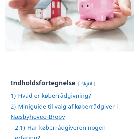
Indholdsfortegnelse
skjul
1)
Hvad er køberrådgivning?
2)
Miniguide til valg af køberrådgiver i
Næsbyhoved-Broby
2.1)
Har køberrådgiveren nogen
erfaring?