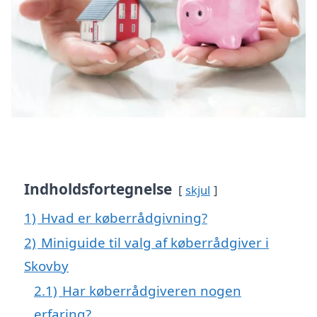
Indholdsfortegnelse
skjul
1)
Hvad er køberrådgivning?
2)
Miniguide til valg af køberrådgiver i
Skovby
2.1)
Har køberrådgiveren nogen
erfaring?