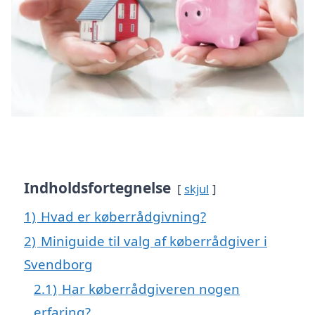
Indholdsfortegnelse
skjul
1)
Hvad er køberrådgivning?
2)
Miniguide til valg af køberrådgiver i
Svendborg
2.1)
Har køberrådgiveren nogen
erfaring?