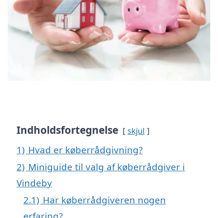
Indholdsfortegnelse
skjul
1)
Hvad er køberrådgivning?
2)
Miniguide til valg af køberrådgiver i
Vindeby
2.1)
Har køberrådgiveren nogen
erfaring?