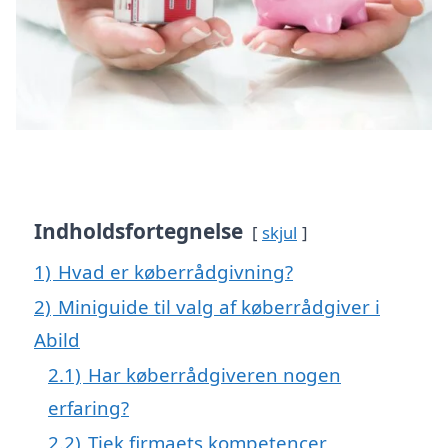
Indholdsfortegnelse
skjul
1)
Hvad er køberrådgivning?
2)
Miniguide til valg af køberrådgiver i
Abild
2.1)
Har køberrådgiveren nogen
erfaring?
2.2)
Tjek firmaets kompetencer