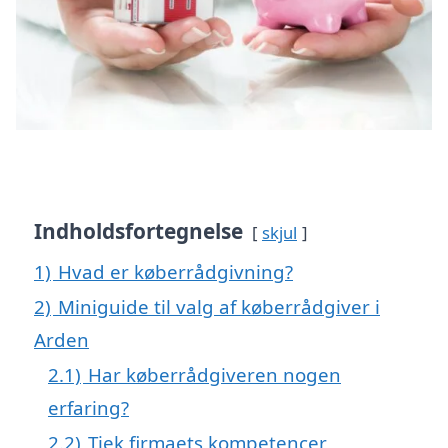
Indholdsfortegnelse
skjul
1)
Hvad er køberrådgivning?
2)
Miniguide til valg af køberrådgiver i
Arden
2.1)
Har køberrådgiveren nogen
erfaring?
2.2)
Tjek firmaets kompetencer