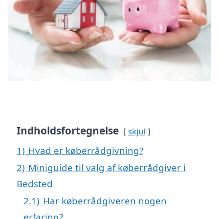
Indholdsfortegnelse
skjul
1)
Hvad er køberrådgivning?
2)
Miniguide til valg af køberrådgiver i
Bedsted
2.1)
Har køberrådgiveren nogen
erfaring?