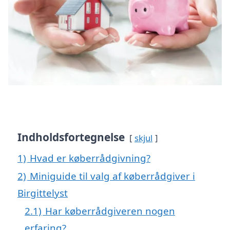
Indholdsfortegnelse
skjul
1)
Hvad er køberrådgivning?
2)
Miniguide til valg af køberrådgiver i
Birgittelyst
2.1)
Har køberrådgiveren nogen
erfaring?