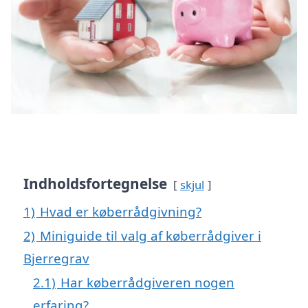
Indholdsfortegnelse
skjul
1)
Hvad er køberrådgivning?
2)
Miniguide til valg af køberrådgiver i
Bjerregrav
2.1)
Har køberrådgiveren nogen
erfaring?