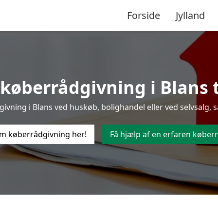
Forside
Jylland
køberrådgivning i Blans ti
vning i Blans ved huskøb, bolighandel eller ved selvsalg, s
m køberrådgivning her!
Få hjælp af en erfaren køberr