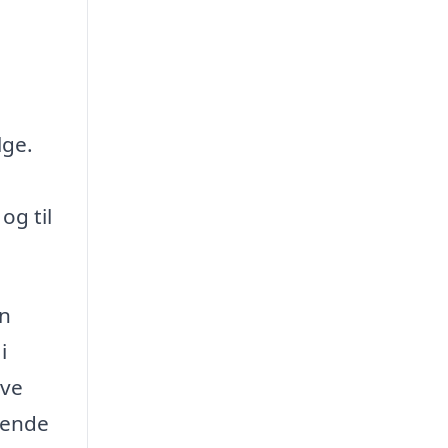
lge.
og til
en
i
ave
gende