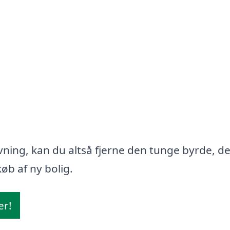
ning, kan du altså fjerne den tunge byrde, d
øb af ny bolig.
er!