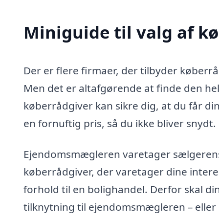
Miniguide til valg af k
Der er flere firmaer, der tilbyder køberr
Men det er altafgørende at finde den helt
køberrådgiver kan sikre dig, at du får di
en fornuftig pris, så du ikke bliver snydt.
Ejendomsmægleren varetager sælgerens in
køberrådgiver, der varetager dine intere
forhold til en bolighandel. Derfor skal d
tilknytning til ejendomsmægleren – eller