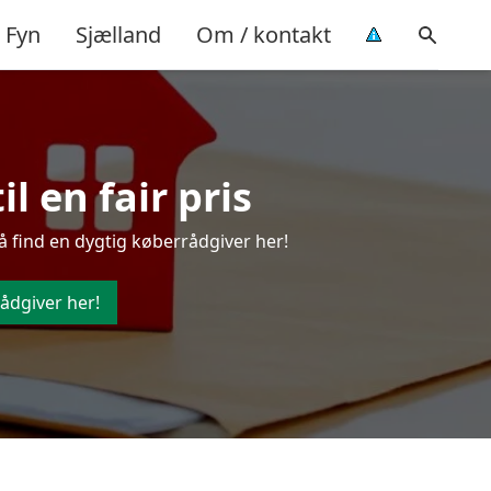
Fyn
Sjælland
Om / kontakt
l en fair pris
å find en dygtig køberrådgiver her!
ådgiver her!