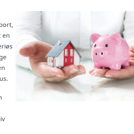
port,
t en
eriøs
nge
en
us.
n
iv