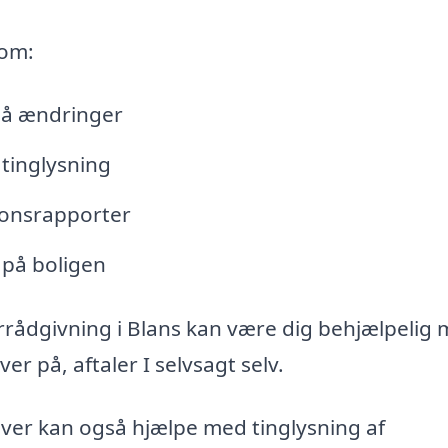
 om:
lå ændringer
tinglysning
tionsrapporter
 på boligen
rrådgivning i Blans kan være dig behjælpelig 
r på, aftaler I selvsagt selv.
iver kan også hjælpe med tinglysning af