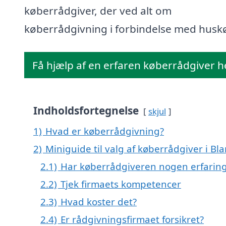
køberrådgiver, der ved alt om
køberrådgivning i forbindelse med husk
Få hjælp af en erfaren køberrådgiver h
Indholdsfortegnelse
skjul
1)
Hvad er køberrådgivning?
2)
Miniguide til valg af køberrådgiver i Bl
2.1)
Har køberrådgiveren nogen erfarin
2.2)
Tjek firmaets kompetencer
2.3)
Hvad koster det?
2.4)
Er rådgivningsfirmaet forsikret?