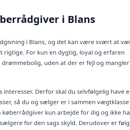
øberrådgiver i Blans
ådgivning i Blans, og det kan være svært at væ
 rigtige. For kun en dygtig, loyal og erfaren
n drømmebolig, uden at der er fejl og mangler 
teresser. Derfor skal du selvfølgelig have 
sser, så du og sælger er i sammen vægtklasse 
in køberrådgiver kun arbejde for dig og ikke h
 sælgere for den sags skyld. Derudover er føl