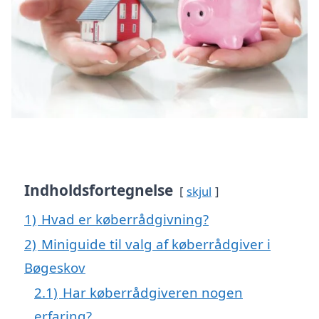
Indholdsfortegnelse
skjul
1)
Hvad er køberrådgivning?
2)
Miniguide til valg af køberrådgiver i
Bøgeskov
2.1)
Har køberrådgiveren nogen
erfaring?