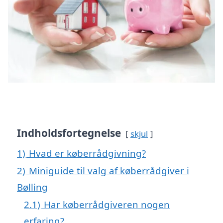
Indholdsfortegnelse
skjul
1)
Hvad er køberrådgivning?
2)
Miniguide til valg af køberrådgiver i
Bølling
2.1)
Har køberrådgiveren nogen
erfaring?