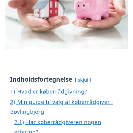
Indholdsfortegnelse
skjul
1)
Hvad er køberrådgivning?
2)
Miniguide til valg af køberrådgiver i
Bøvlingbjerg
2.1)
Har køberrådgiveren nogen
erfaring?