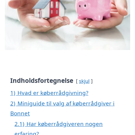
Indholdsfortegnelse
skjul
1)
Hvad er køberrådgivning?
2)
Miniguide til valg af køberrådgiver i
Bonnet
2.1)
Har køberrådgiveren nogen
erfaring?