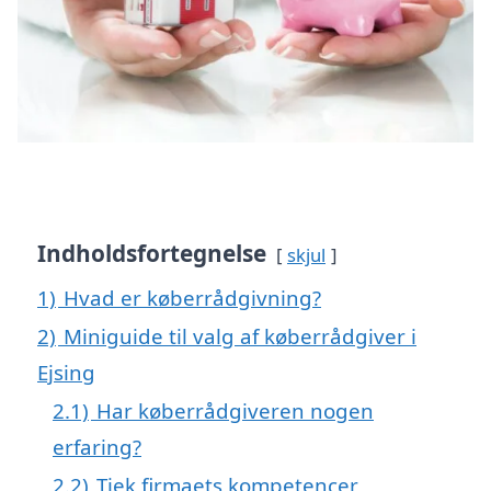
Indholdsfortegnelse
skjul
1)
Hvad er køberrådgivning?
2)
Miniguide til valg af køberrådgiver i
Ejsing
2.1)
Har køberrådgiveren nogen
erfaring?
2.2)
Tjek firmaets kompetencer