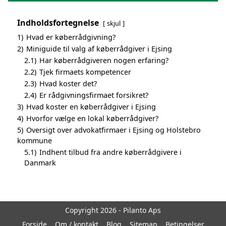
Indholdsfortegnelse
skjul
1)
Hvad er køberrådgivning?
2)
Miniguide til valg af køberrådgiver i Ejsing
2.1)
Har køberrådgiveren nogen erfaring?
2.2)
Tjek firmaets kompetencer
2.3)
Hvad koster det?
2.4)
Er rådgivningsfirmaet forsikret?
3)
Hvad koster en køberrådgiver i Ejsing
4)
Hvorfor vælge en lokal køberrådgiver?
5)
Oversigt over advokatfirmaer i Ejsing og Holstebro
kommune
5.1)
Indhent tilbud fra andre køberrådgivere i
Danmark
Copyright 2026 - Pilanto Aps
Forside
Om / kontakt
Blog
Sitemap
Betingelser