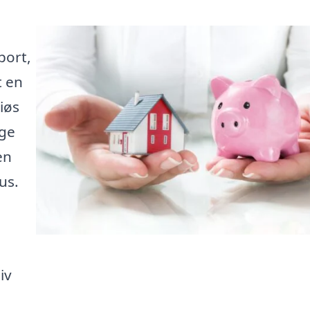
port,
t en
iøs
nge
en
us.
iv