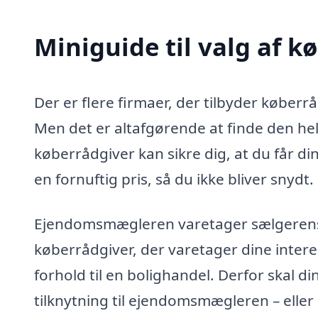
Miniguide til valg af k
Der er flere firmaer, der tilbyder køberr
Men det er altafgørende at finde den helt
køberrådgiver kan sikre dig, at du får di
en fornuftig pris, så du ikke bliver snydt.
Ejendomsmægleren varetager sælgerens in
køberrådgiver, der varetager dine intere
forhold til en bolighandel. Derfor skal d
tilknytning til ejendomsmægleren – eller