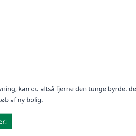
ning, kan du altså fjerne den tunge byrde, d
øb af ny bolig.
er!