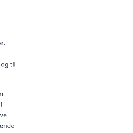
e.
og til
en
i
ave
gende