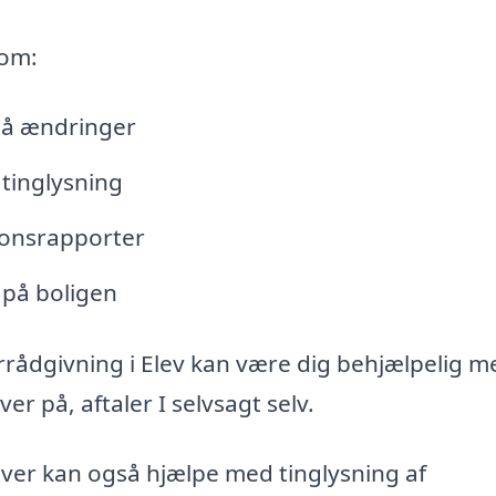
 om:
lå ændringer
tinglysning
tionsrapporter
 på boligen
rrådgivning i Elev kan være dig behjælpelig m
r på, aftaler I selvsagt selv.
iver kan også hjælpe med tinglysning af