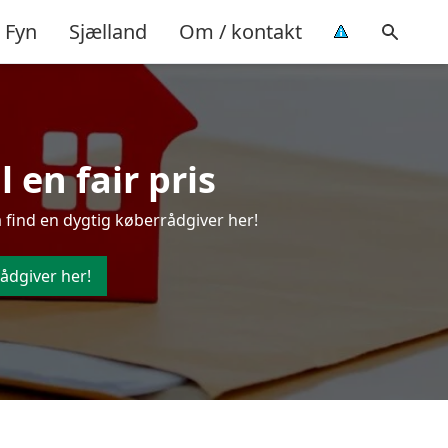
Fyn
Sjælland
Om / kontakt
 en fair pris
 find en dygtig køberrådgiver her!
ådgiver her!