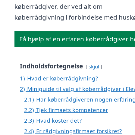
køberrådgiver, der ved alt om
køberrådgivning i forbindelse med husk
Få hjælp af en erfaren køberrådgiver h
Indholdsfortegnelse
skjul
1)
Hvad er køberrådgivning?
2)
Miniguide til valg af køberrådgiver i Ele
2.1)
Har køberrådgiveren nogen erfarin
2.2)
Tjek firmaets kompetencer
2.3)
Hvad koster det?
2.4)
Er rådgivningsfirmaet forsikret?