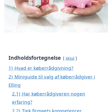
Indholdsfortegnelse
skjul
1)
Hvad er køberrådgivning?
2)
Miniguide til valg af køberrådgiver i
Elling
2.1)
Har køberrådgiveren nogen
erfaring?
2.2)
Tjek firmaets kompetencer