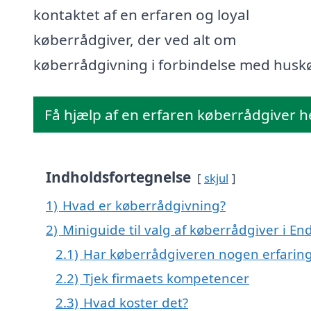
kontaktet af en erfaren og loyal
køberrådgiver, der ved alt om
køberrådgivning i forbindelse med husk
Få hjælp af en erfaren køberrådgiver h
Indholdsfortegnelse
skjul
1)
Hvad er køberrådgivning?
2)
Miniguide til valg af køberrådgiver i En
2.1)
Har køberrådgiveren nogen erfarin
2.2)
Tjek firmaets kompetencer
2.3)
Hvad koster det?