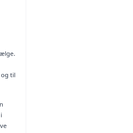
vælge.
og til
en
i
ave