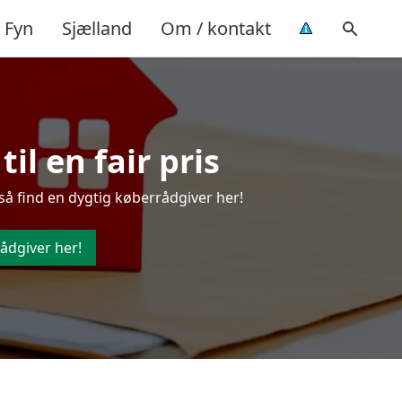
Fyn
Sjælland
Om / kontakt
il en fair pris
så find en dygtig køberrådgiver her!
ådgiver her!