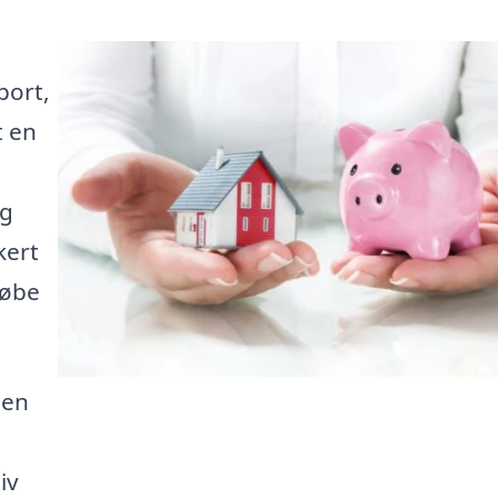
port,
t en
ig
kert
købe
ten
iv