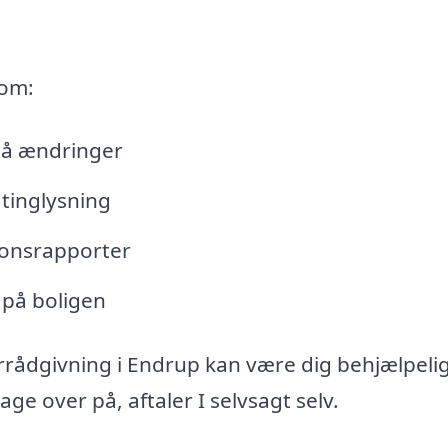
 om:
lå ændringer
tinglysning
tionsrapporter
 på boligen
rrådgivning i Endrup kan være dig behjælpeli
e over på, aftaler I selvsagt selv.