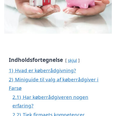
Indholdsfortegnelse
skjul
1)
Hvad er køberrådgivning?
2)
Miniguide til valg af køberrådgiver i
Farsø
2.1)
Har køberrådgiveren nogen
erfaring?
2.2)
Tjek firmaets kompetencer