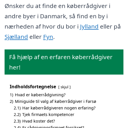
Ønsker du at finde en køberrådgiver i
andre byer i Danmark, så find en by i
nærheden af hvor du bor i
Jylland
eller på
Sjælland
eller
Fyn
.
Få hjælp af en erfaren køberrådgiver
her!
Indholdsfortegnelse
skjul
1)
Hvad er køberrådgivning?
2)
Miniguide til valg af køberrådgiver i Farsø
2.1)
Har køberrådgiveren nogen erfaring?
2.2)
Tjek firmaets kompetencer
2.3)
Hvad koster det?
2.4)
Er rådgivningsfirmaet forsikret?