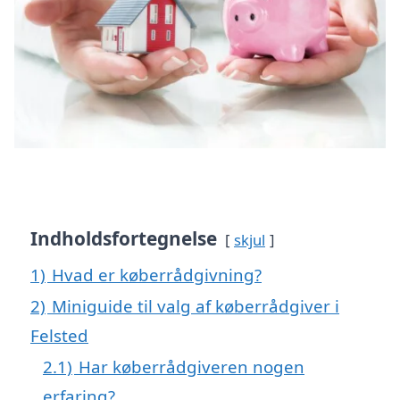
Indholdsfortegnelse
skjul
1)
Hvad er køberrådgivning?
2)
Miniguide til valg af køberrådgiver i
Felsted
2.1)
Har køberrådgiveren nogen
erfaring?