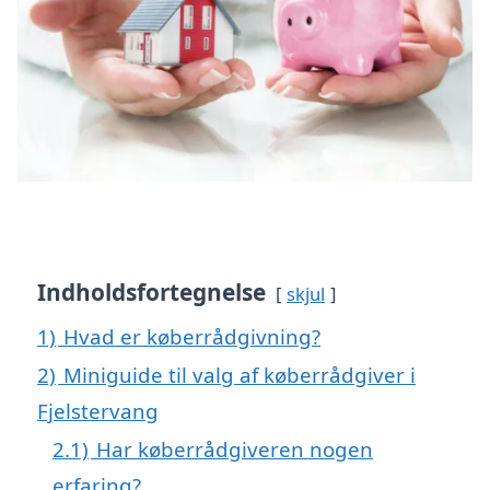
Indholdsfortegnelse
skjul
1)
Hvad er køberrådgivning?
2)
Miniguide til valg af køberrådgiver i
Fjelstervang
2.1)
Har køberrådgiveren nogen
erfaring?