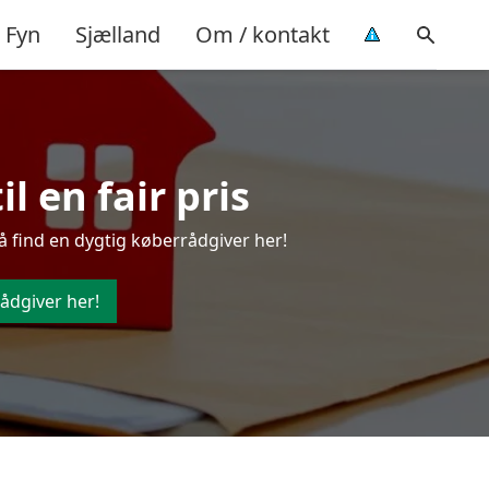
Fyn
Sjælland
Om / kontakt
l en fair pris
å find en dygtig køberrådgiver her!
ådgiver her!