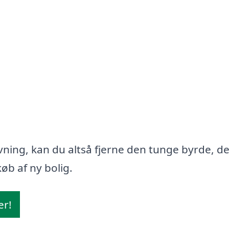
ning, kan du altså fjerne den tunge byrde, d
øb af ny bolig.
er!