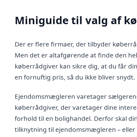
Miniguide til valg af k
Der er flere firmaer, der tilbyder køberr
Men det er altafgørende at finde den helt
køberrådgiver kan sikre dig, at du får di
en fornuftig pris, så du ikke bliver snydt.
Ejendomsmægleren varetager sælgerens in
køberrådgiver, der varetager dine intere
forhold til en bolighandel. Derfor skal d
tilknytning til ejendomsmægleren – eller