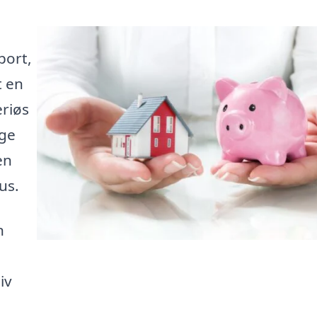
port,
t en
eriøs
nge
en
us.
n
iv