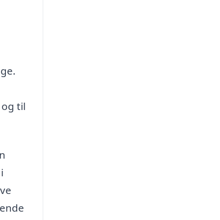
lge.
og til
en
i
ave
gende