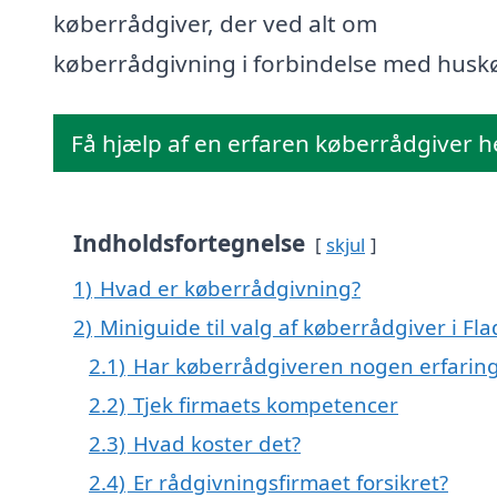
køberrådgiver, der ved alt om
køberrådgivning i forbindelse med husk
Få hjælp af en erfaren køberrådgiver h
Indholdsfortegnelse
skjul
1)
Hvad er køberrådgivning?
2)
Miniguide til valg af køberrådgiver i Fl
2.1)
Har køberrådgiveren nogen erfarin
2.2)
Tjek firmaets kompetencer
2.3)
Hvad koster det?
2.4)
Er rådgivningsfirmaet forsikret?