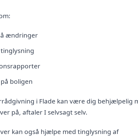
 om:
lå ændringer
tinglysning
tionsrapporter
 på boligen
rrådgivning i Flade kan være dig behjælpelig 
r på, aftaler I selvsagt selv.
iver kan også hjælpe med tinglysning af