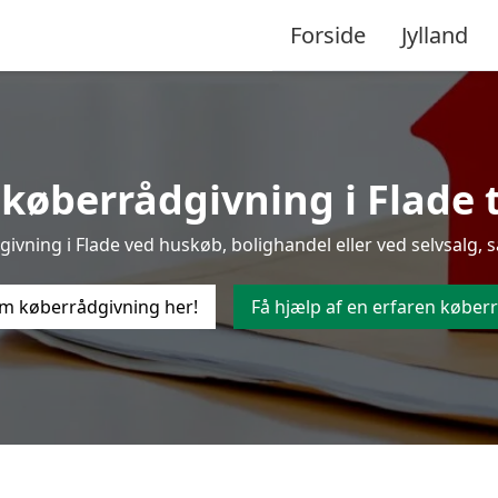
Forside
Jylland
køberrådgivning i Flade ti
vning i Flade ved huskøb, bolighandel eller ved selvsalg, s
m køberrådgivning her!
Få hjælp af en erfaren køberr