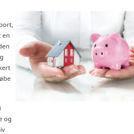
port,
t en
nden
ig
kert
købe
i
te og
iv