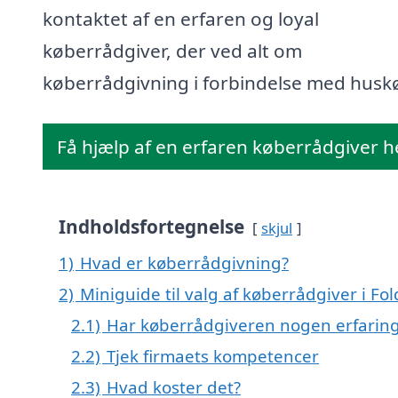
kontaktet af en erfaren og loyal
køberrådgiver, der ved alt om
køberrådgivning i forbindelse med husk
Få hjælp af en erfaren køberrådgiver h
Indholdsfortegnelse
skjul
1)
Hvad er køberrådgivning?
2)
Miniguide til valg af køberrådgiver i Fo
2.1)
Har køberrådgiveren nogen erfarin
2.2)
Tjek firmaets kompetencer
2.3)
Hvad koster det?