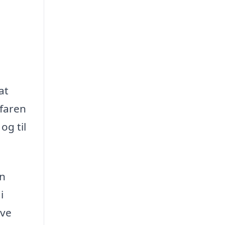
at
rfaren
og til
en
i
ave