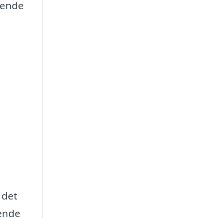
gende
 det
ende