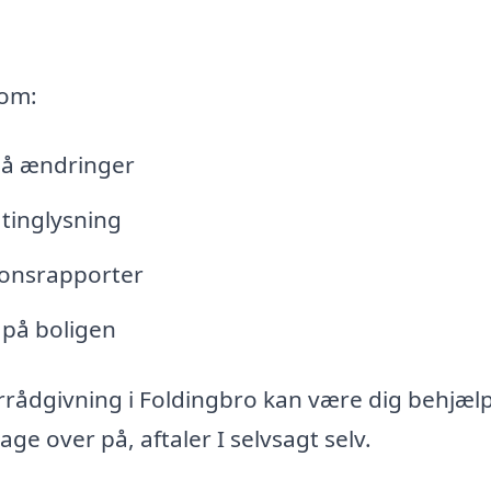
 om:
lå ændringer
tinglysning
tionsrapporter
 på boligen
rrådgivning i Foldingbro kan være dig behjælp
e over på, aftaler I selvsagt selv.