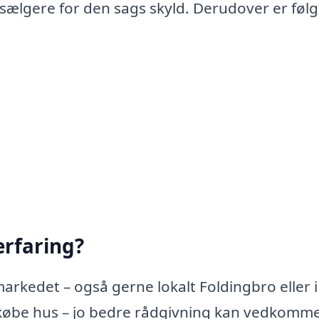
 sælgere for den sags skyld. Derudover er føl
rfaring?
arkedet – også gerne lokalt Foldingbro eller i
købe hus – jo bedre rådgivning kan vedkomm