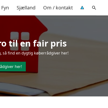
Fyn
Sjælland
Om / kontakt
 til en fair pris
, så find en dygtig køberrådgiver her!
ådgiver her!