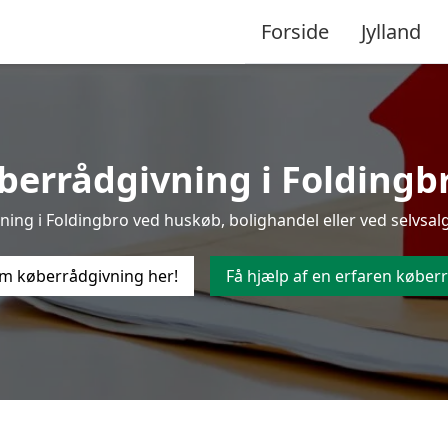
Forside
Jylland
errådgivning i Foldingbro
ng i Foldingbro ved huskøb, bolighandel eller ved selvsalg
m køberrådgivning her!
Få hjælp af en erfaren køberr