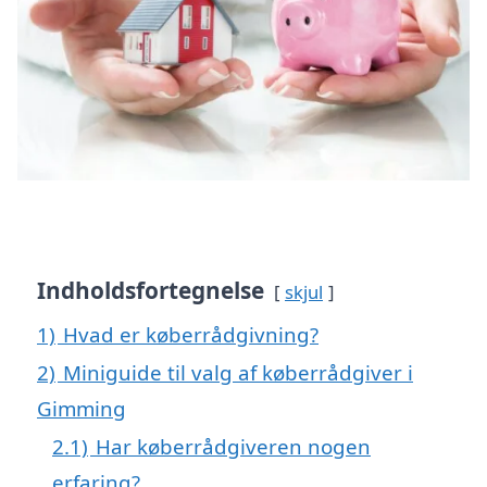
Indholdsfortegnelse
skjul
1)
Hvad er køberrådgivning?
2)
Miniguide til valg af køberrådgiver i
Gimming
2.1)
Har køberrådgiveren nogen
erfaring?