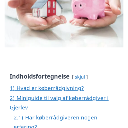
Indholdsfortegnelse
skjul
1)
Hvad er køberrådgivning?
2)
Miniguide til valg af køberrådgiver i
Gjerlev
2.1)
Har køberrådgiveren nogen
erfaring?