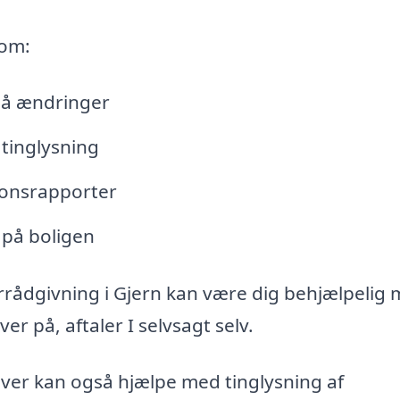
 om:
lå ændringer
tinglysning
tionsrapporter
 på boligen
rrådgivning i Gjern kan være dig behjælpelig 
r på, aftaler I selvsagt selv.
iver kan også hjælpe med tinglysning af