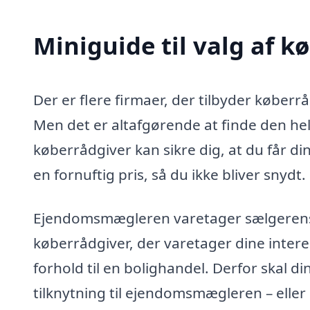
Miniguide til valg af k
Der er flere firmaer, der tilbyder køberr
Men det er altafgørende at finde den helt
køberrådgiver kan sikre dig, at du får di
en fornuftig pris, så du ikke bliver snydt.
Ejendomsmægleren varetager sælgerens in
køberrådgiver, der varetager dine intere
forhold til en bolighandel. Derfor skal d
tilknytning til ejendomsmægleren – eller