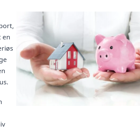
port,
t en
eriøs
nge
en
us.
n
iv