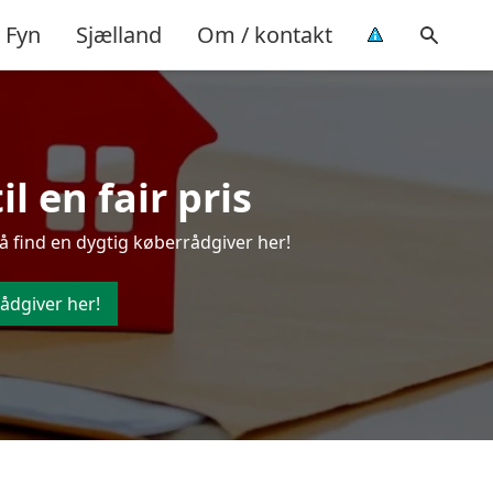
Fyn
Sjælland
Om / kontakt
l en fair pris
å find en dygtig køberrådgiver her!
ådgiver her!