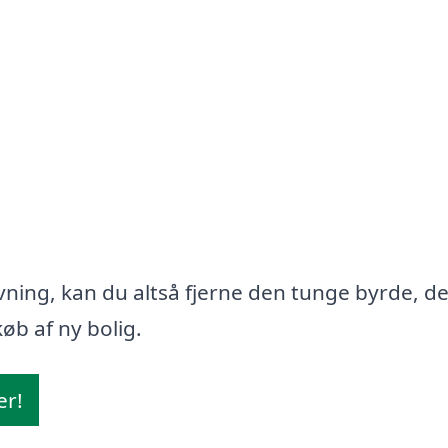
ning, kan du altså fjerne den tunge byrde, d
øb af ny bolig.
er!