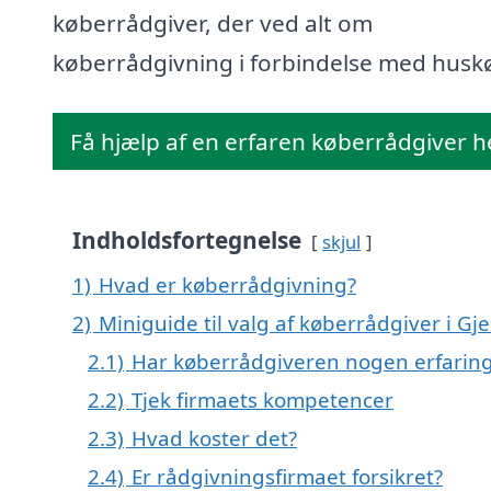
køberrådgiver, der ved alt om
køberrådgivning i forbindelse med husk
Få hjælp af en erfaren køberrådgiver h
Indholdsfortegnelse
skjul
1)
Hvad er køberrådgivning?
2)
Miniguide til valg af køberrådgiver i Gj
2.1)
Har køberrådgiveren nogen erfarin
2.2)
Tjek firmaets kompetencer
2.3)
Hvad koster det?
2.4)
Er rådgivningsfirmaet forsikret?