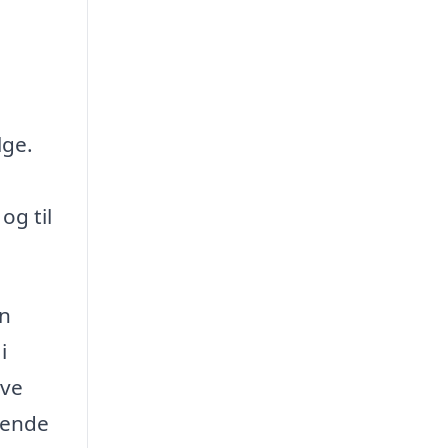
lge.
og til
en
i
ave
gende