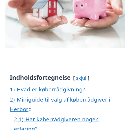
Indholdsfortegnelse
skjul
1)
Hvad er køberrådgivning?
2)
Miniguide til valg af køberrådgiver i
Herborg
2.1)
Har køberrådgiveren nogen
erfaring?