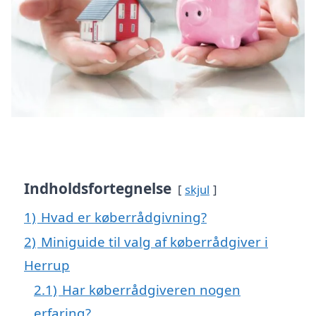
Indholdsfortegnelse
skjul
1)
Hvad er køberrådgivning?
2)
Miniguide til valg af køberrådgiver i
Herrup
2.1)
Har køberrådgiveren nogen
erfaring?