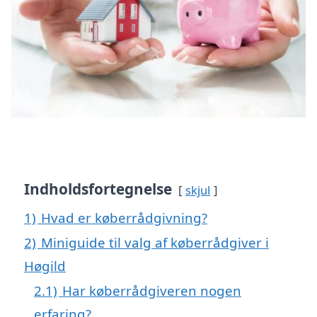
Indholdsfortegnelse
skjul
1)
Hvad er køberrådgivning?
2)
Miniguide til valg af køberrådgiver i
Høgild
2.1)
Har køberrådgiveren nogen
erfaring?