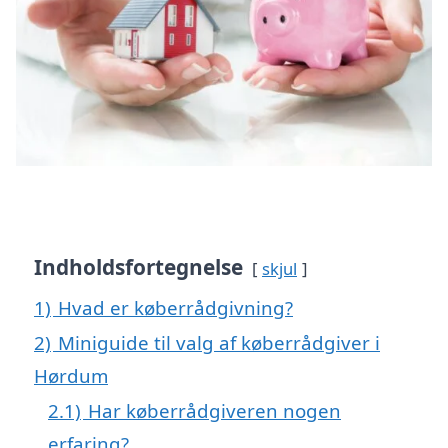
Indholdsfortegnelse
skjul
1)
Hvad er køberrådgivning?
2)
Miniguide til valg af køberrådgiver i
Hørdum
2.1)
Har køberrådgiveren nogen
erfaring?