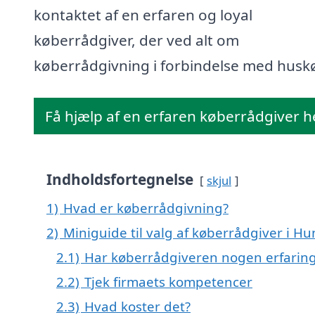
kontaktet af en erfaren og loyal
køberrådgiver, der ved alt om
køberrådgivning i forbindelse med husk
Få hjælp af en erfaren køberrådgiver h
Indholdsfortegnelse
skjul
1)
Hvad er køberrådgivning?
2)
Miniguide til valg af køberrådgiver i 
2.1)
Har køberrådgiveren nogen erfarin
2.2)
Tjek firmaets kompetencer
2.3)
Hvad koster det?