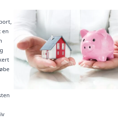
port,
t en
n
ig
kert
købe
sten
iv