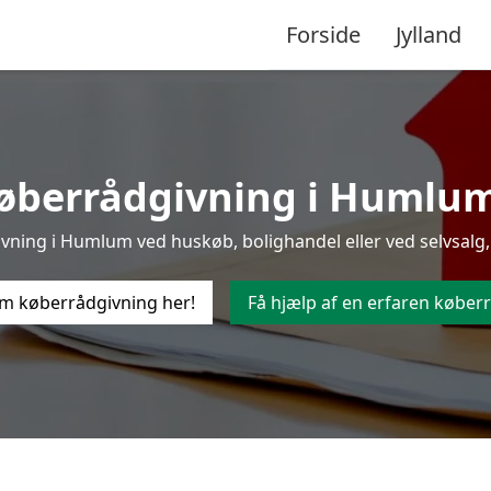
Forside
Jylland
øberrådgivning i Humlum t
ning i Humlum ved huskøb, bolighandel eller ved selvsalg, 
m køberrådgivning her!
Få hjælp af en erfaren køberr