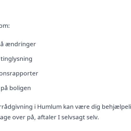
 om:
lå ændringer
tinglysning
tionsrapporter
 på boligen
errådgivning i Humlum kan være dig behjælpel
e over på, aftaler I selvsagt selv.