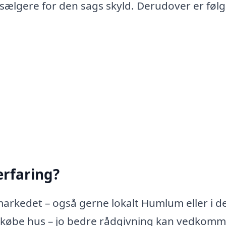
 sælgere for den sags skyld. Derudover er føl
rfaring?
arkedet – også gerne lokalt Humlum eller i d
 købe hus – jo bedre rådgivning kan vedkom