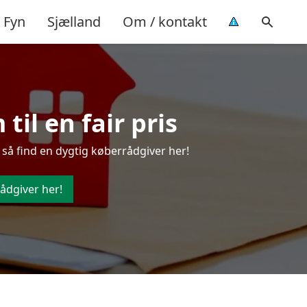
Fyn
Sjælland
Om / kontakt
il en fair pris
så find en dygtig køberrådgiver her!
ådgiver her!