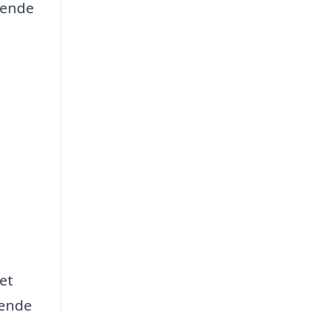
gende
et
mende