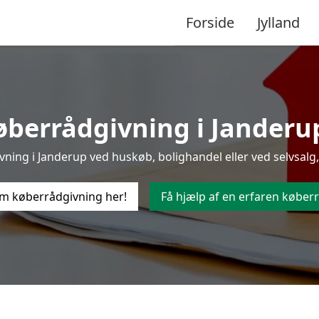
Forside
Jylland
berrådgivning i Janderup 
ing i Janderup ved huskøb, bolighandel eller ved selvsalg,
m køberrådgivning her!
Få hjælp af en erfaren køberr