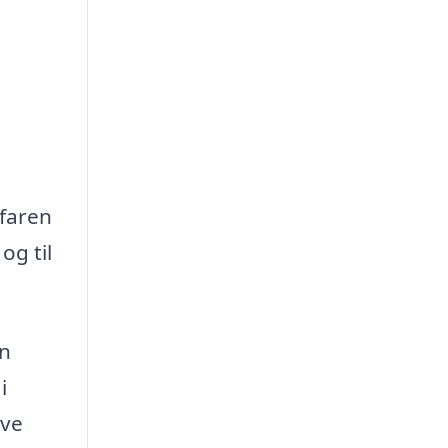
rfaren
og til
en
i
ave