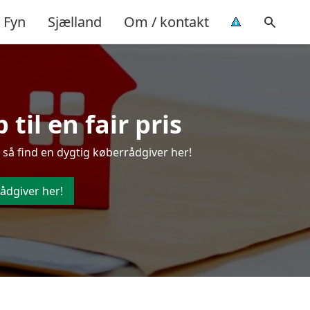
Fyn
Sjælland
Om / kontakt
til en fair pris
 så find en dygtig køberrådgiver her!
ådgiver her!