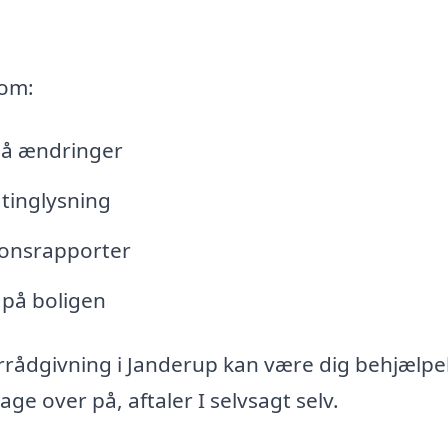
 om:
lå ændringer
tinglysning
tionsrapporter
 på boligen
rrådgivning i Janderup kan være dig behjælpe
e over på, aftaler I selvsagt selv.