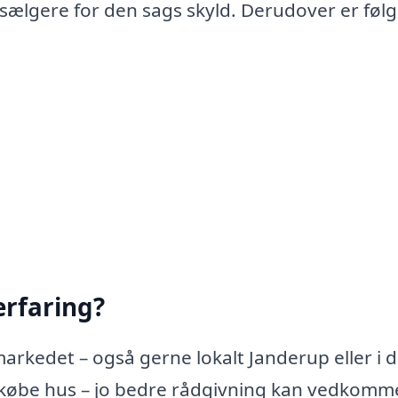
 sælgere for den sags skyld. Derudover er føl
rfaring?
arkedet – også gerne lokalt Janderup eller i d
købe hus – jo bedre rådgivning kan vedkom