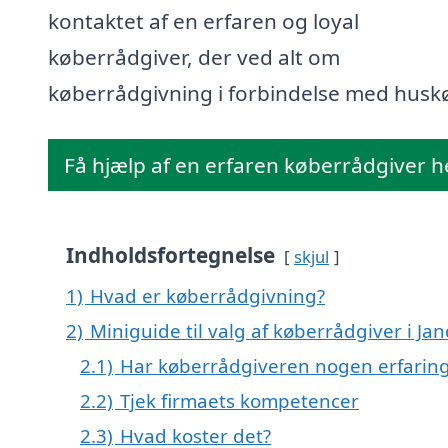
kontaktet af en erfaren og loyal
køberrådgiver, der ved alt om
køberrådgivning i forbindelse med husk
Få hjælp af en erfaren køberrådgiver h
Indholdsfortegnelse
skjul
1)
Hvad er køberrådgivning?
2)
Miniguide til valg af køberrådgiver i Ja
2.1)
Har køberrådgiveren nogen erfarin
2.2)
Tjek firmaets kompetencer
2.3)
Hvad koster det?