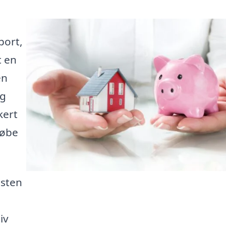
port,
t en
en
ig
kert
købe
isten
iv