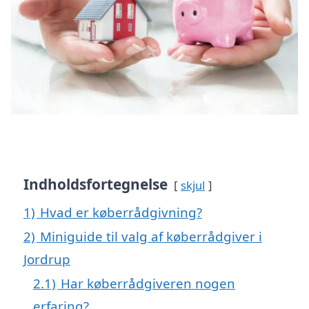
Indholdsfortegnelse
skjul
1)
Hvad er køberrådgivning?
2)
Miniguide til valg af køberrådgiver i
Jordrup
2.1)
Har køberrådgiveren nogen
erfaring?