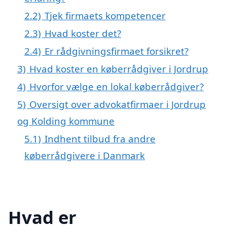
2.2)
Tjek firmaets kompetencer
2.3)
Hvad koster det?
2.4)
Er rådgivningsfirmaet forsikret?
3)
Hvad koster en køberrådgiver i Jordrup
4)
Hvorfor vælge en lokal køberrådgiver?
5)
Oversigt over advokatfirmaer i Jordrup
og Kolding kommune
5.1)
Indhent tilbud fra andre
køberrådgivere i Danmark
Hvad er