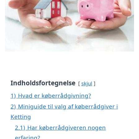
Indholdsfortegnelse
skjul
1)
Hvad er køberrådgivning?
2)
Miniguide til valg af køberrådgiver i
Ketting
2.1)
Har køberrådgiveren nogen
erfaring?