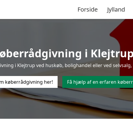
Forside
Jylland
øberrådgivning i Klejtrup t
ning i Klejtrup ved huskøb, bolighandel eller ved selvsalg, 
m køberrådgivning her!
Få hjælp af en erfaren køberr