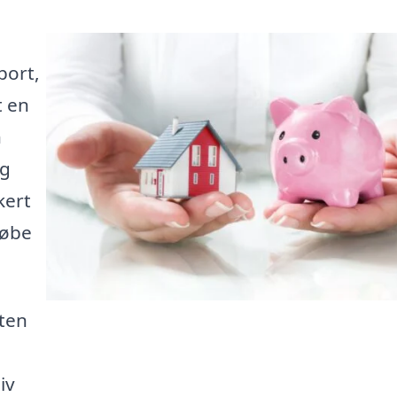
port,
t en
n
ig
kert
købe
sten
iv