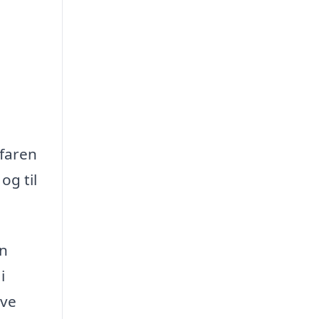
rfaren
og til
en
i
ave