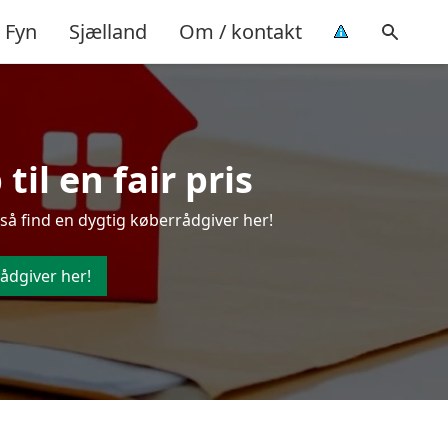
Fyn
Sjælland
Om / kontakt
il en fair pris
så find en dygtig køberrådgiver her!
ådgiver her!