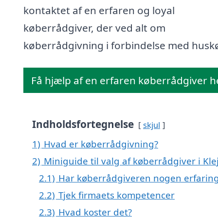
kontaktet af en erfaren og loyal
køberrådgiver, der ved alt om
køberrådgivning i forbindelse med husk
Få hjælp af en erfaren køberrådgiver h
Indholdsfortegnelse
skjul
1)
Hvad er køberrådgivning?
2)
Miniguide til valg af køberrådgiver i Kle
2.1)
Har køberrådgiveren nogen erfarin
2.2)
Tjek firmaets kompetencer
2.3)
Hvad koster det?