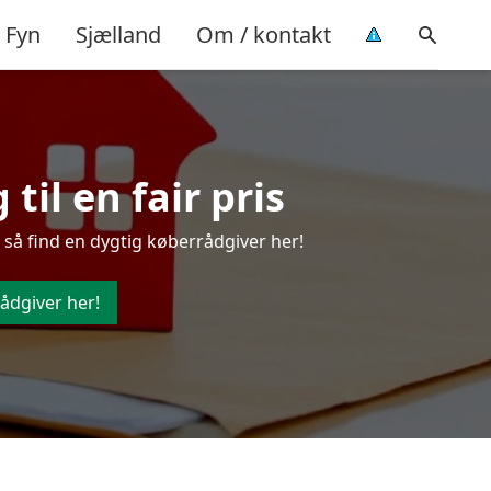
Fyn
Sjælland
Om / kontakt
til en fair pris
 så find en dygtig køberrådgiver her!
ådgiver her!