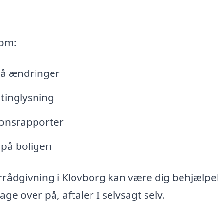
 om:
lå ændringer
tinglysning
tionsrapporter
 på boligen
rrådgivning i Klovborg kan være dig behjælpel
e over på, aftaler I selvsagt selv.