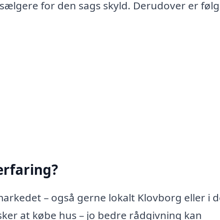
 sælgere for den sags skyld. Derudover er føl
rfaring?
arkedet – også gerne lokalt Klovborg eller i d
er at købe hus – jo bedre rådgivning kan