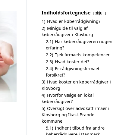
Indholdsfortegnelse
skjul
1)
Hvad er køberrådgivning?
2)
Miniguide til valg af
køberrådgiver i Klovborg
2.1)
Har køberrådgiveren nogen
erfaring?
2.2)
Tjek firmaets kompetencer
2.3)
Hvad koster det?
2.4)
Er rådgivningsfirmaet
forsikret?
3)
Hvad koster en køberrådgiver i
Klovborg
4)
Hvorfor vælge en lokal
køberrådgiver?
5)
Oversigt over advokatfirmaer i
Klovborg og Ikast-Brande
kommune
5.1)
Indhent tilbud fra andre
køberrådgivere i Danmark