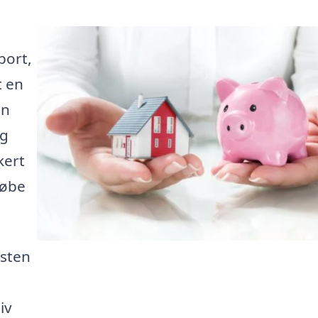
port,
t en
en
ig
kert
købe
isten
iv