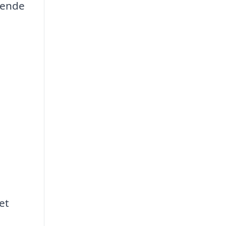
gende
et