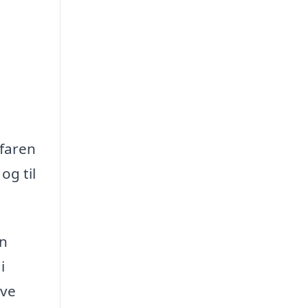
rfaren
og til
en
i
ave