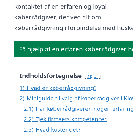
kontaktet af en erfaren og loyal
køberrådgiver, der ved alt om
køberrådgivning i forbindelse med husk
Få hjælp af en erfaren køberrådgiver h
Indholdsfortegnelse
skjul
1)
Hvad er køberrådgivning?
2)
Miniguide til valg af køberrådgiver i Kl
2.1)
Har køberrådgiveren nogen erfarin
2.2)
Tjek firmaets kompetencer
2.3)
Hvad koster det?