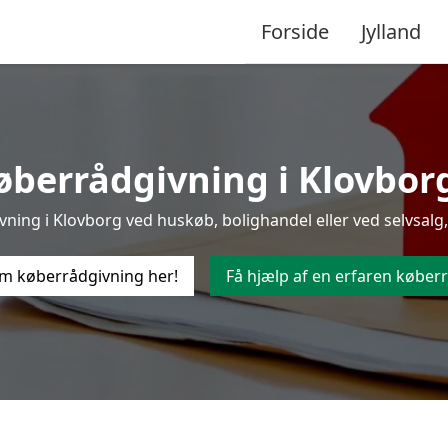
Forside
Jylland
berrådgivning i Klovborg 
ing i Klovborg ved huskøb, bolighandel eller ved selvsalg,
m køberrådgivning her!
Få hjælp af en erfaren køberr