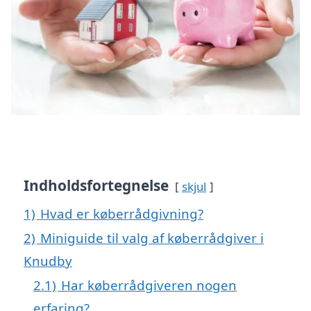
Indholdsfortegnelse
skjul
1)
Hvad er køberrådgivning?
2)
Miniguide til valg af køberrådgiver i
Knudby
2.1)
Har køberrådgiveren nogen
erfaring?