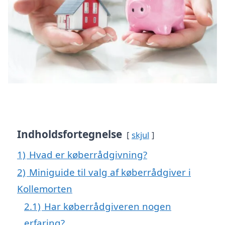
Indholdsfortegnelse
skjul
1)
Hvad er køberrådgivning?
2)
Miniguide til valg af køberrådgiver i
Kollemorten
2.1)
Har køberrådgiveren nogen
erfaring?