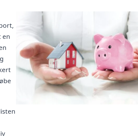
port,
t en
den
ig
kert
købe
listen
iv