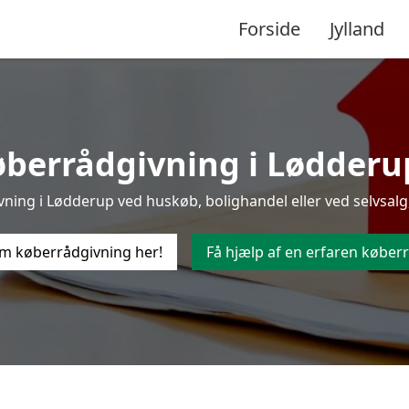
Forside
Jylland
berrådgivning i Lødderup 
ing i Lødderup ved huskøb, bolighandel eller ved selvsalg,
m køberrådgivning her!
Få hjælp af en erfaren køberr