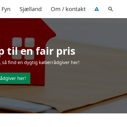
Fyn
Sjælland
Om / kontakt
til en fair pris
 så find en dygtig køberrådgiver her!
ådgiver her!