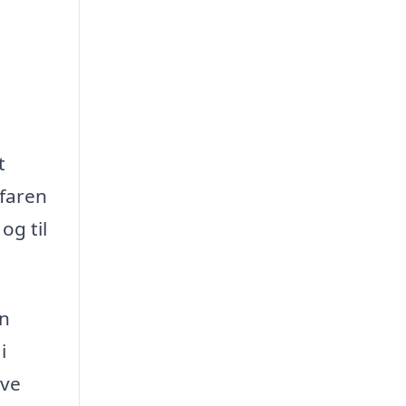
t
rfaren
og til
en
i
ave