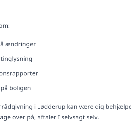
 om:
lå ændringer
tinglysning
tionsrapporter
 på boligen
rrådgivning i Lødderup kan være dig behjælpe
e over på, aftaler I selvsagt selv.