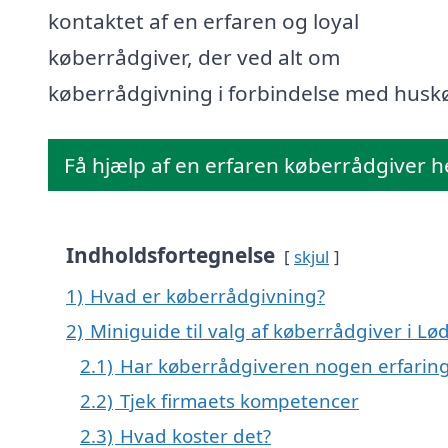
kontaktet af en erfaren og loyal
køberrådgiver, der ved alt om
køberrådgivning i forbindelse med husk
Få hjælp af en erfaren køberrådgiver h
Indholdsfortegnelse
skjul
1)
Hvad er køberrådgivning?
2)
Miniguide til valg af køberrådgiver i L
2.1)
Har køberrådgiveren nogen erfarin
2.2)
Tjek firmaets kompetencer
2.3)
Hvad koster det?