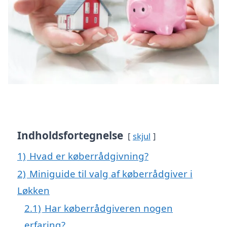
Indholdsfortegnelse
skjul
1)
Hvad er køberrådgivning?
2)
Miniguide til valg af køberrådgiver i
Løkken
2.1)
Har køberrådgiveren nogen
erfaring?