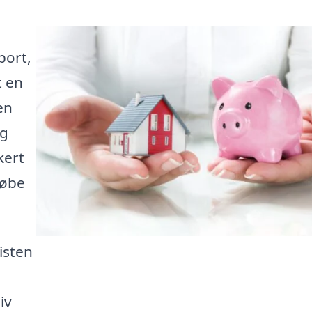
port,
t en
en
ig
kert
købe
isten
iv