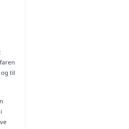
t
rfaren
og til
en
i
ave