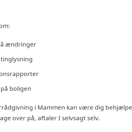
 om:
lå ændringer
tinglysning
tionsrapporter
 på boligen
errådgivning i Mammen kan være dig behjælpe
e over på, aftaler I selvsagt selv.