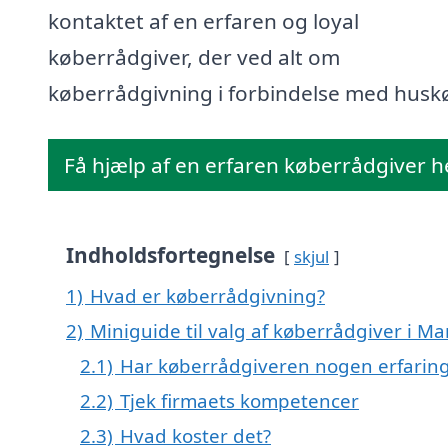
kontaktet af en erfaren og loyal
køberrådgiver, der ved alt om
køberrådgivning i forbindelse med husk
Få hjælp af en erfaren køberrådgiver h
Indholdsfortegnelse
skjul
1)
Hvad er køberrådgivning?
2)
Miniguide til valg af køberrådgiver i 
2.1)
Har køberrådgiveren nogen erfarin
2.2)
Tjek firmaets kompetencer
2.3)
Hvad koster det?