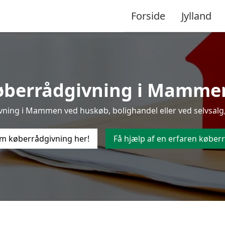
Forside
Jylland
øberrådgivning i Mammen t
ning i Mammen ved huskøb, bolighandel eller ved selvsalg, 
m køberrådgivning her!
Få hjælp af en erfaren køberr