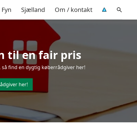
Fyn
Sjælland
Om / kontakt
il en fair pris
så find en dygtig køberrådgiver her!
ådgiver her!