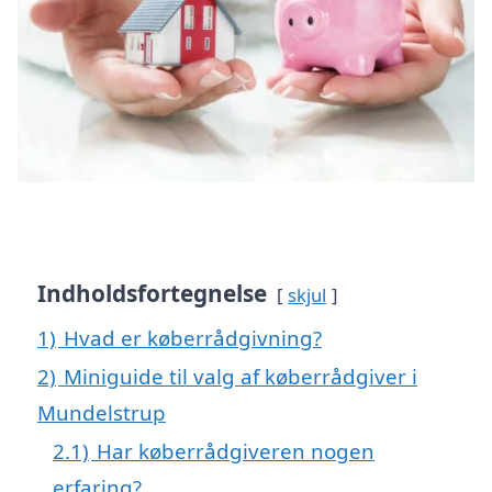
Indholdsfortegnelse
skjul
1)
Hvad er køberrådgivning?
2)
Miniguide til valg af køberrådgiver i
Mundelstrup
2.1)
Har køberrådgiveren nogen
erfaring?