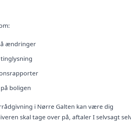
 om:
lå ændringer
tinglysning
tionsrapporter
 på boligen
rrådgivning i Nørre Galten kan være dig
ren skal tage over på, aftaler I selvsagt sel