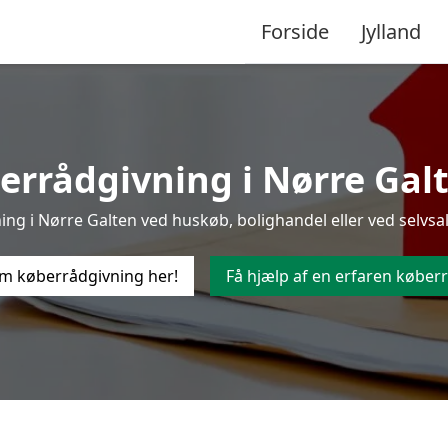
Forside
Jylland
rrådgivning i Nørre Galte
g i Nørre Galten ved huskøb, bolighandel eller ved selvsal
m køberrådgivning her!
Få hjælp af en erfaren køberr