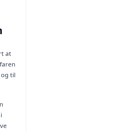
n
t at
rfaren
og til
en
i
ave