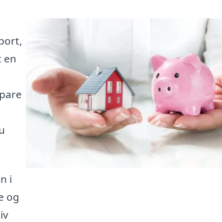
port,
t en
spare
u
n i
te og
iv