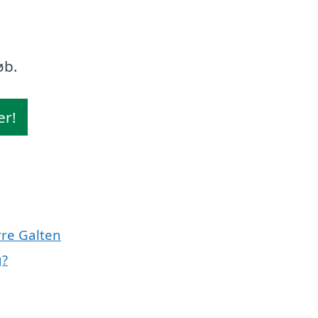
øb.
er!
rre Galten
g?