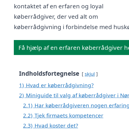
kontaktet af en erfaren og loyal
køberrådgiver, der ved alt om
køberrådgivning i forbindelse med husk
Få hjælp af en erfaren køberrådgiver h
Indholdsfortegnelse
skjul
1)
Hvad er køberrådgivning?
2)
Miniguide til valg af køberrådgiver i Nø
2.1)
Har køberrådgiveren nogen erfarin
2.2)
Tjek firmaets kompetencer
2.3)
Hvad koster det?