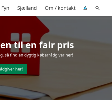
Fyn
Sjælland
Om / kontakt
n til en fair pris
g, så find en dygtig køberrådgiver her!
ådgiver her!