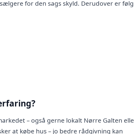
 sælgere for den sags skyld. Derudover er føl
rfaring?
arkedet – også gerne lokalt Nørre Galten eller
er at købe hus – jo bedre rådgivning kan