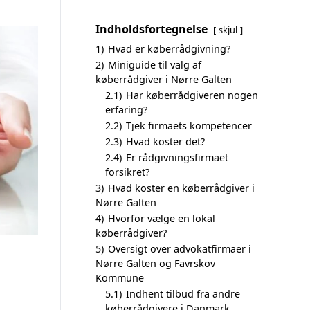
Indholdsfortegnelse
skjul
1)
Hvad er køberrådgivning?
2)
Miniguide til valg af
køberrådgiver i Nørre Galten
2.1)
Har køberrådgiveren nogen
erfaring?
2.2)
Tjek firmaets kompetencer
2.3)
Hvad koster det?
2.4)
Er rådgivningsfirmaet
forsikret?
3)
Hvad koster en køberrådgiver i
Nørre Galten
4)
Hvorfor vælge en lokal
køberrådgiver?
5)
Oversigt over advokatfirmaer i
Nørre Galten og Favrskov
Kommune
5.1)
Indhent tilbud fra andre
køberrådgivere i Danmark